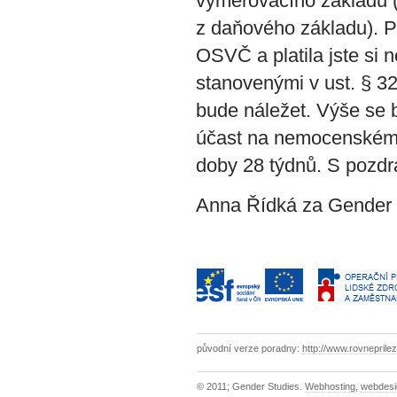
vyměřovacího základu 
z daňového základu). P
OSVČ a platila jste si
stanovenými v ust. § 
bude náležet. Výše se b
účast na nemocenském p
doby 28 týdnů. S pozd
Anna Řídká za Gender S
původní verze poradny:
http://www.rovneprilez
© 2011; Gender Studies.
Webhosting
,
webdesi