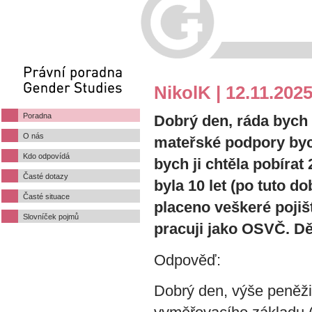
NikolK | 12.11.202
Poradna
Dobrý den, ráda bych 
O nás
mateřské podpory byc
Kdo odpovídá
bych ji chtěla pobíra
Časté dotazy
byla 10 let (po tuto d
Časté situace
placeno veškeré pojišt
Slovníček pojmů
pracuji jako OSVČ. Dě
Odpověď:
Dobrý den, výše peněžit